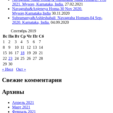
2021. Mysore, Karnataka, India.
27.02.2021
Navagraha&Anjeneya Homa-30 Nov 2020.
Mysore,Karnataka,India
30.11.2020
Subramanya&Ashleshabali_Navagraha Homam-04 Sep-
2020. Karnataka, India.
04.09.2020
Сентябрь 2019
Вс
Пн
Вт
Ср
Чт
Пт
Сб
1
2
3
4
5
6
7
8
9
10
11
12
13
14
15
16
17
18
19
20
21
22
23
24
25
26
27
28
29
30
« Июл
Окт »
Свежие комментарии
Архивы
Апрель 2021
Март 2021
Февраль 2021