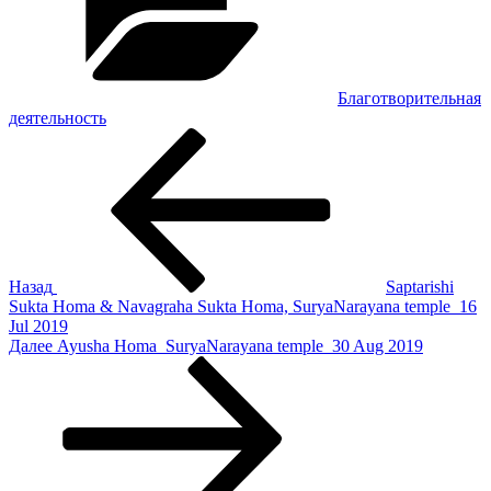
Благотворительная
деятельность
Навигация
Предыдущая
запись:
по
записям
Назад
Saptarishi
Sukta Homa & Navagraha Sukta Homa, SuryaNarayana temple_16
Jul 2019
Следующая
Далее
Ayusha Homa_SuryaNarayana temple_30 Aug 2019
запись