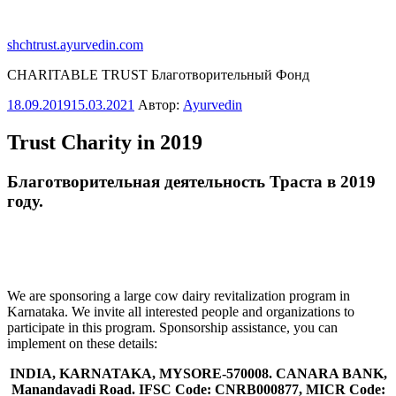
Перейти
к
shchtrust.ayurvedin.com
содержимому
CHARITABLE TRUST Благотворительный Фонд
Опубликовано
18.09.2019
15.03.2021
Автор:
Ayurvedin
Trust Charity in 2019
Благотворительная деятельность Траста в 2019
году.
We are sponsoring a large cow dairy revitalization program in
Karnataka. We invite all interested people and organizations to
participate in this program. Sponsorship assistance, you can
implement on these details:
INDIA, KARNATAKA, MYSORE-570008. CANARA BANK,
Manandavadi Road. IFSC Code: CNRB000877, MICR Code: