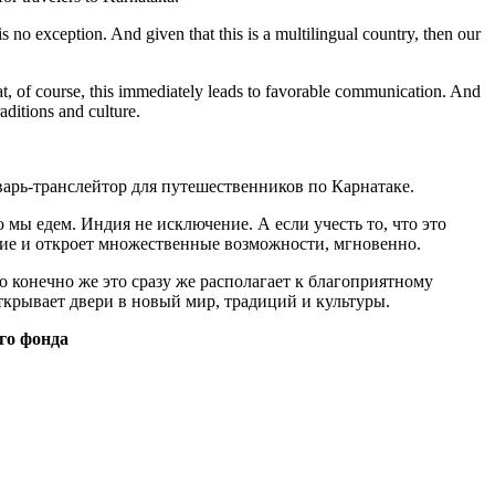
is no exception. And given that this is a multilingual country, then our
hat, of course, this immediately leads to favorable communication. And
aditions and culture.
варь-транслейтор для путешественников по Карнатаке.
 мы едем. Индия не исключение. А если учесть то, что это
ание и откроет множественные возможности, мгновенно.
о конечно же это сразу же располагает к благоприятному
крывает двери в новый мир, традиций и культуры.
ого фонда