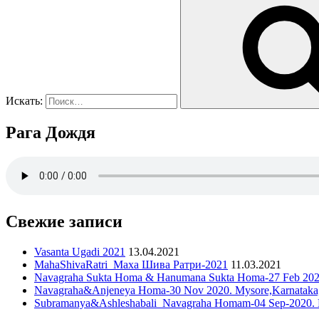
Искать:
Рага Дождя
Свежие записи
Vasanta Ugadi 2021
13.04.2021
MahaShivaRatri_Маха Шива Ратри-2021
11.03.2021
Navagraha Sukta Homa & Hanumana Sukta Homa-27 Feb 2021.
Navagraha&Anjeneya Homa-30 Nov 2020. Mysore,Karnataka,
Subramanya&Ashleshabali_Navagraha Homam-04 Sep-2020. Ka