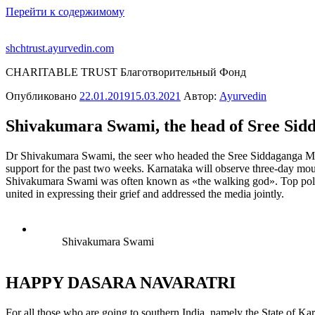
Перейти к содержимому
shchtrust.ayurvedin.com
CHARITABLE TRUST Благотворительный Фонд
Опубликовано
22.01.2019
15.03.2021
Автор:
Ayurvedin
Shivakumara Swami, the head of Sree Sidd
Dr Shivakumara Swami, the seer who headed the Sree Siddaganga Mutt
support for the past two weeks. Karnataka will observe three-day mour
Shivakumara Swami was often known as «the walking god». Top polit
united in expressing their grief and addressed the media jointly.
Shivakumara Swami
HAPPY DASARA NAVARATRI
For all those who are going to southern India, namely the State of Karna