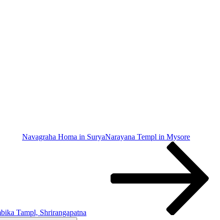
Navagraha Homa in SuryaNarayana Templ in Mysore
bika Tampl, Shrirangapatna