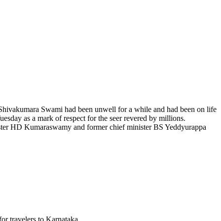
 Shivakumara Swami had been unwell for a while and had been on life
esday as a mark of respect for the seer revered by millions.
inister HD Kumaraswamy and former chief minister BS Yeddyurappa
for travelers to Karnataka.