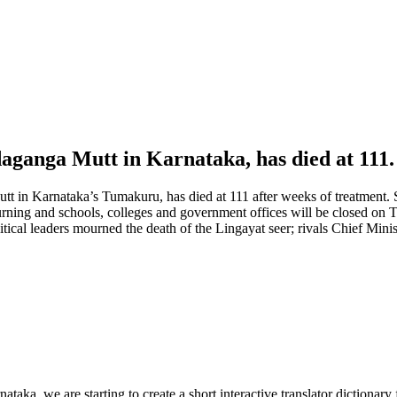
aganga Mutt in Karnataka, has died at 111.
 in Karnataka’s Tumakuru, has died at 111 after weeks of treatment.
ning and schools, colleges and government offices will be closed on Tu
ical leaders mourned the death of the Lingayat seer; rivals Chief M
taka, we are starting to create a short interactive translator dictionary 