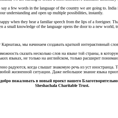
to say a few words in the language of the country we are going to. India 
our understanding and open up multiple possibilities, instantly.
y happy when they hear a familiar speech from the lips of a foreigner. T
Even a small knowledge of the language opens the door to a new world, tr
т Карнатака, мы начинаем создавать краткий интерактивный сло
можность сказать несколько слов на языке той страны, в которую
льких языках, не только на английском, только расширит поним
нно радуются, когда слышат знакомую речь из уст иностранца. Т
любой жизненной ситуации. Даже небольшое знание языка приот
 добро пожаловать в новый проект нашего Благотворительн
Sheshachala Charitable Trust.